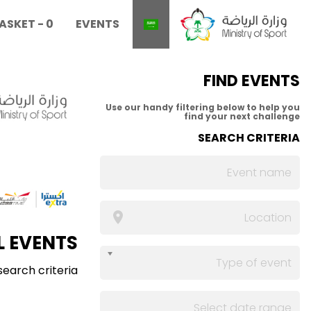
ASKET
-
0
EVENTS
FIND EVENTS
Use our handy filtering below to help you
find your next challenge
SEARCH CRITERIA
L EVENTS
Type of event
arch criteria.